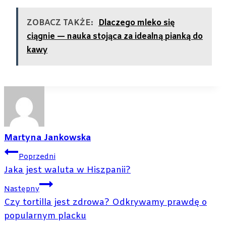
ZOBACZ TAKŻE:
Dlaczego mleko się
ciągnie — nauka stojąca za idealną pianką do
kawy
Martyna Jankowska
Nawigacja
Poprzedni
Wpisu
Jaka jest waluta w Hiszpanii?
Następny
Czy tortilla jest zdrowa? Odkrywamy prawdę o
popularnym placku