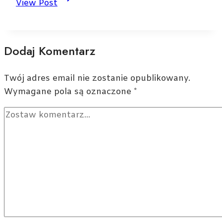
View Post
jest
sapioseksualizm?
Intelekt
Dodaj Komentarz
jako
afrodyzjak
Twój adres email nie zostanie opublikowany.
Wymagane pola są oznaczone
*