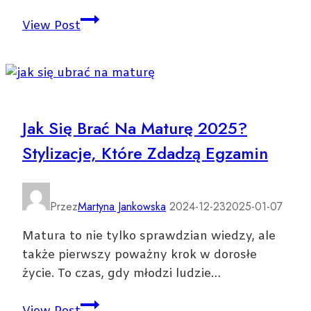
Ile
View Post
dziennie
rodzi
się
dzieci
w
Jak Się Brać Na Maturę 2025?
Polsce?
Stylizacje, Które Zdadzą Egzamin
Przez
Martyna Jankowska
2024-12-23
2025-01-07
Matura to nie tylko sprawdzian wiedzy, ale
także pierwszy poważny krok w dorosłe
życie. To czas, gdy młodzi ludzie…
Jak