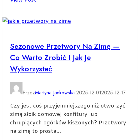
View Post
się
brać
na
maturę
2025?
Sezonowe Przetwory Na Zimę —
Stylizacje,
Co Warto Zrobić I Jak Je
które
zdadzą
Wykorzystać
egzamin
Przez
Martyna Jankowska
2025-12-01
2025-12-17
Czy jest coś przyjemniejszego niż otworzyć
zimą słoik domowej konfitury lub
chrupiących ogórków kiszonych? Przetwory
na zimę to prosta…