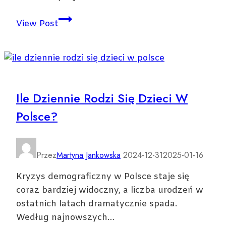
Czym
View Post
charakteryzuje
się
nowoczesna
firma
budowlana?
Ile Dziennie Rodzi Się Dzieci W
Polsce?
Przez
Martyna Jankowska
2024-12-31
2025-01-16
Kryzys demograficzny w Polsce staje się
coraz bardziej widoczny, a liczba urodzeń w
ostatnich latach dramatycznie spada.
Według najnowszych…