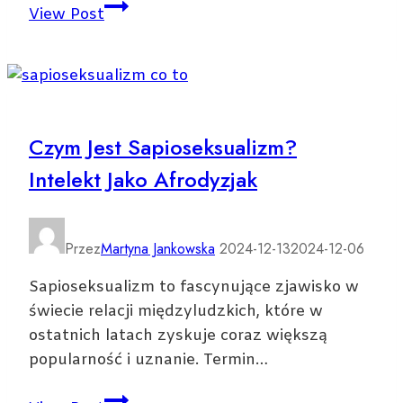
Z
View Post
czym
pić
campari?
Odkryj
najlepsze
Czym Jest Sapioseksualizm?
połączenia!
Intelekt Jako Afrodyzjak
Przez
Martyna Jankowska
2024-12-13
2024-12-06
Sapioseksualizm to fascynujące zjawisko w
świecie relacji międzyludzkich, które w
ostatnich latach zyskuje coraz większą
popularność i uznanie. Termin…
Czym