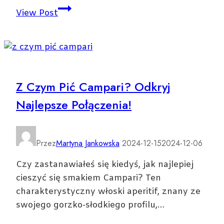
Sezonowe
View Post
przetwory
na
zimę
—
co
Z Czym Pić Campari? Odkryj
warto
Najlepsze Połączenia!
zrobić
i
jak
je
Przez
Martyna Jankowska
2024-12-15
2024-12-06
wykorzystać
Czy zastanawiałeś się kiedyś, jak najlepiej
cieszyć się smakiem Campari? Ten
charakterystyczny włoski aperitif, znany ze
swojego gorzko-słodkiego profilu,…