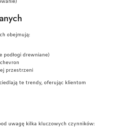
owanie)
anych
ch obejmują:
e podłogi drewniane)
 chevron
j przestrzeni
edlają te trendy, oferując klientom
pod uwagę kilka kluczowych czynników: