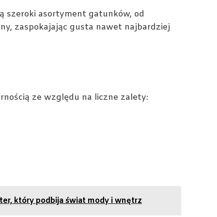
ą szeroki asortyment gatunków, od
ny, zaspokajając gusta nawet najbardziej
rnością ze względu na liczne zalety:
er, który podbija świat mody i wnętrz