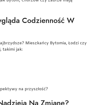
e jak Bytom, Chorzów czy Zabrze mają
ygląda Codzienność W
ajbrzydsze? Mieszkańcy Bytomia, Łodzi czy
 takimi jak:
rspektywy na przyszłość?
 Nadzieja Na Zmianę?