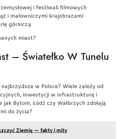
rzemysłowej i festiwali filmowych
ąż i malowniczymi krajobrazami
rię górniczą
dbanych miast?
ast – Światełko W Tunelu
najbrzydsze w Polsce? Wiele zależy od
yjnych, inwestycji w infrastrukturę i
e jak Bytom, Łódź czy Wałbrzych zdołają
ami do życia?
czyć Ziemię — fakty i mity