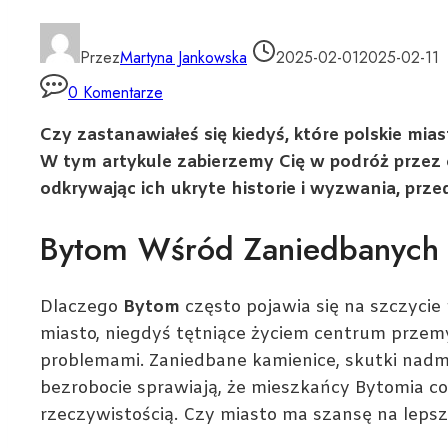
Przez
Martyna Jankowska
2025-02-01
2025-02-11
0 Komentarze
Czy zastanawiałeś się kiedyś, które polskie mi
W tym artykule zabierzemy Cię w podróż przez 
odkrywając ich ukryte historie i wyzwania, przed
Bytom Wśród Zaniedbanych 
Dlaczego
Bytom
często pojawia się na szczycie
miasto, niegdyś tętniące życiem centrum przemy
problemami. Zaniedbane kamienice, skutki nadmie
bezrobocie sprawiają, że mieszkańcy Bytomia co
rzeczywistością. Czy miasto ma szansę na lepsz