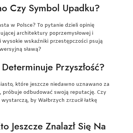
kno Czy Symbol Upadku?
ta w Polsce? To pytanie dzieli opinię
nującej architektury poprzemysłowej i
 i wysokie wskaźniki przestępczości psują
rowersyjną sławą?
 Determinuje Przyszłość?
miasto, które jeszcze niedawno uznawano za
e, próbuje odbudować swoją reputację. Czy
 wystarczą, by Wałbrzych zrzucił łatkę
to Jeszcze Znalazł Się Na