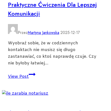
Praktyczne Ćwiczenia Dla Lepszej
Komunikacji
Przez
Martyna Jankowska
2025-12-17
Wyobraź sobie, że w codziennych
kontaktach nie musisz się długo
zastanawiać, co ktoś naprawdę czuje. Czy
nie byłoby łatwiej…
Jak
View Post
rozwijać
intuicję
i
empatię
—