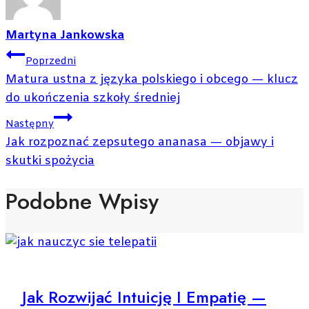
Martyna Jankowska
Nawigacja
Poprzedni
Wpisu
Matura ustna z języka polskiego i obcego — klucz
do ukończenia szkoły średniej
Następny
Jak rozpoznać zepsutego ananasa — objawy i
skutki spożycia
Podobne Wpisy
Jak Rozwijać Intuicję I Empatię —