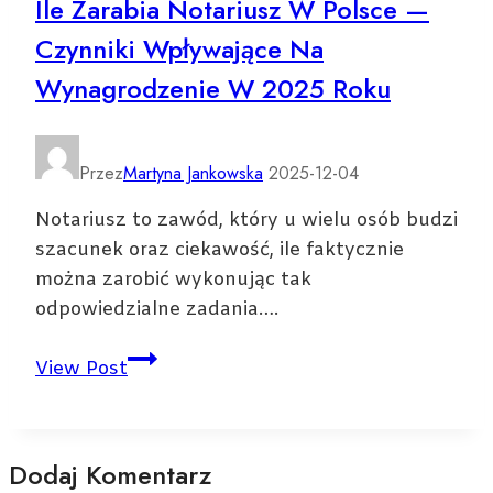
Ile Zarabia Notariusz W Polsce —
praktyczne
Czynniki Wpływające Na
ćwiczenia
dla
Wynagrodzenie W 2025 Roku
lepszej
komunikacji
Przez
Martyna Jankowska
2025-12-04
Notariusz to zawód, który u wielu osób budzi
szacunek oraz ciekawość, ile faktycznie
można zarobić wykonując tak
odpowiedzialne zadania….
Ile
View Post
zarabia
notariusz
w
Dodaj Komentarz
Polsce