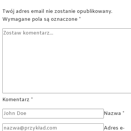
—
czynniki
Twój adres email nie zostanie opublikowany.
wpływające
Wymagane pola są oznaczone
*
na
wynagrodzenie
w
2025
roku
Komentarz
*
Nazwa
*
Adres e-