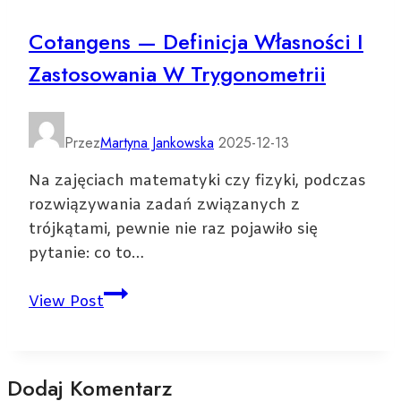
i
Cotangens — Definicja Własności I
jak
Zastosowania W Trygonometrii
uzasadnić
taką
decyzję
Przez
Martyna Jankowska
2025-12-13
Na zajęciach matematyki czy fizyki, podczas
rozwiązywania zadań związanych z
trójkątami, pewnie nie raz pojawiło się
pytanie: co to…
Cotangens
View Post
—
definicja
własności
Dodaj Komentarz
i