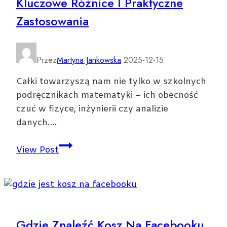
Kluczowe Różnice I Praktyczne
Zastosowania
Przez
Martyna Jankowska
2025-12-15
Całki towarzyszą nam nie tylko w szkolnych
podręcznikach matematyki – ich obecność
czuć w fizyce, inżynierii czy analizie
danych….
Całki
View Post
oznaczone
i
nieoznaczone
—
kluczowe
Gdzie Znaleźć Kosz Na Facebooku
różnice