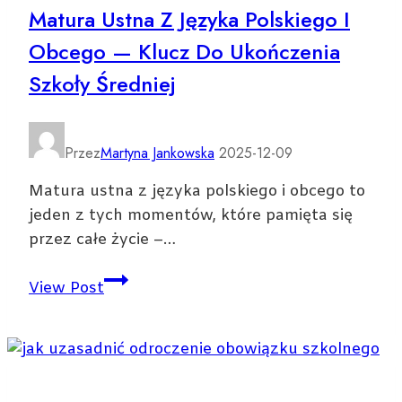
Matura Ustna Z Języka Polskiego I
po
Obcego — Klucz Do Ukończenia
odzyskiwaniu
usuniętych
Szkoły Średniej
postów
Przez
Martyna Jankowska
2025-12-09
Matura ustna z języka polskiego i obcego to
jeden z tych momentów, które pamięta się
przez całe życie –…
Matura
View Post
ustna
z
języka
polskiego
i