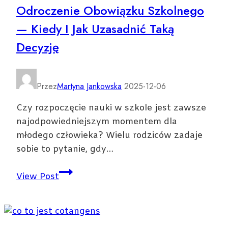
Odroczenie Obowiązku Szkolnego
obcego
— Kiedy I Jak Uzasadnić Taką
—
klucz
Decyzję
do
ukończenia
szkoły
Przez
Martyna Jankowska
2025-12-06
średniej
Czy rozpoczęcie nauki w szkole jest zawsze
najodpowiedniejszym momentem dla
młodego człowieka? Wielu rodziców zadaje
sobie to pytanie, gdy…
Odroczenie
View Post
obowiązku
szkolnego
—
kiedy