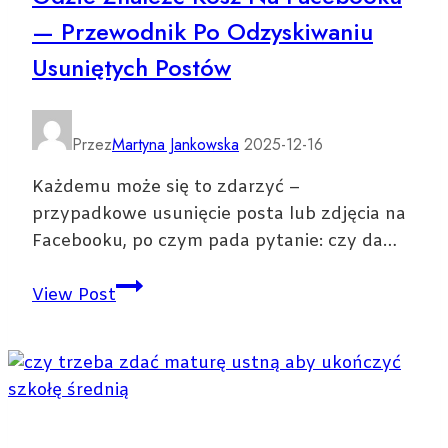
— Przewodnik Po Odzyskiwaniu
i
praktyczne
Usuniętych Postów
zastosowania
Przez
Martyna Jankowska
2025-12-16
Każdemu może się to zdarzyć –
przypadkowe usunięcie posta lub zdjęcia na
Facebooku, po czym pada pytanie: czy da…
Gdzie
View Post
znaleźć
kosz
na
Facebooku
—
przewodnik