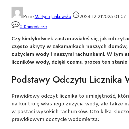
Przez
Martyna Jankowska
2024-12-21
2025-01-07
0 Komentarze
Czy kiedykolwiek zastanawiałeś się, jak odczyt
często ukryty w zakamarkach naszych domów, p
zużyciem wody i naszymi rachunkami. W tym ar
liczników wody, dzięki czemu proces ten stanie s
Podstawy Odczytu Licznika
Prawidłowy odczyt licznika to umiejętność, któ
na kontrolę własnego zużycia wody, ale także n
w postaci wysokich rachunków. Oto kilka klucz
prawidłowym odczycie wodomierza: