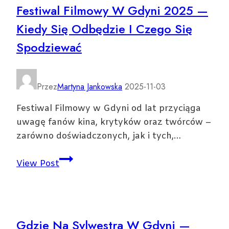
Festiwal Filmowy W Gdyni 2025 —
Kiedy Się Odbędzie I Czego Się
Spodziewać
Przez
Martyna Jankowska
2025-11-03
Festiwal Filmowy w Gdyni od lat przyciąga
uwagę fanów kina, krytyków oraz twórców –
zarówno doświadczonych, jak i tych,…
Festiwal
View Post
Filmowy
w
Gdyni
2025
Gdzie Na Sylwestra W Gdyni —
—