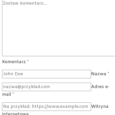
tego
wyjątkowego
teatru?
Komentarz
*
Nazwa
*
Adres e-
mail
*
Witryna
internetowa