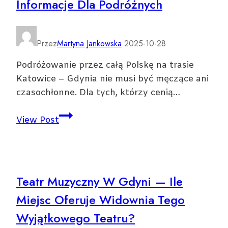
Informacje Dla Podróżnych
praktyczny
przewodnik
dla
Przez
Martyna Jankowska
2025-10-28
podróżnych
Podróżowanie przez całą Polskę na trasie
Katowice – Gdynia nie musi być męczące ani
czasochłonne. Dla tych, którzy cenią…
Jak
View Post
długo
jedzie
Pendolino
z
Teatr Muzyczny W Gdyni — Ile
Katowic
Miejsc Oferuje Widownia Tego
do
Gdyni
Wyjątkowego Teatru?
—