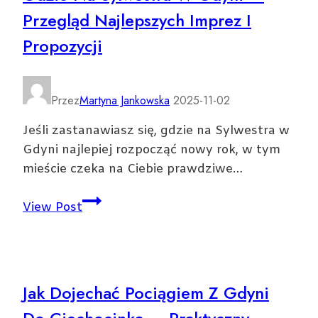
Przegląd Najlepszych Imprez I
kiedy
się
Propozycji
odbędzie
i
czego
Przez
Martyna Jankowska
2025-11-02
się
Jeśli zastanawiasz się, gdzie na Sylwestra w
spodziewać
Gdyni najlepiej rozpocząć nowy rok, w tym
mieście czeka na Ciebie prawdziwe…
Gdzie
View Post
na
Sylwestra
w
Gdyni
Jak Dojechać Pociągiem Z Gdyni
—
Przegląd