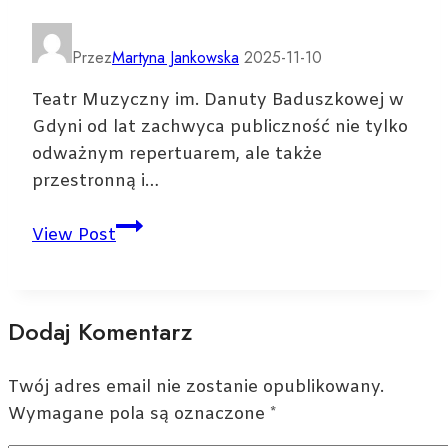
praktyczne
informacje
Przez
Martyna Jankowska
2025-11-10
dla
Teatr Muzyczny im. Danuty Baduszkowej w
podróżnych
Gdyni od lat zachwyca publiczność nie tylko
odważnym repertuarem, ale także
przestronną i…
Teatr
View Post
Muzyczny
w
Gdyni
Dodaj Komentarz
—
ile
miejsc
Twój adres email nie zostanie opublikowany.
oferuje
Wymagane pola są oznaczone
*
widownia