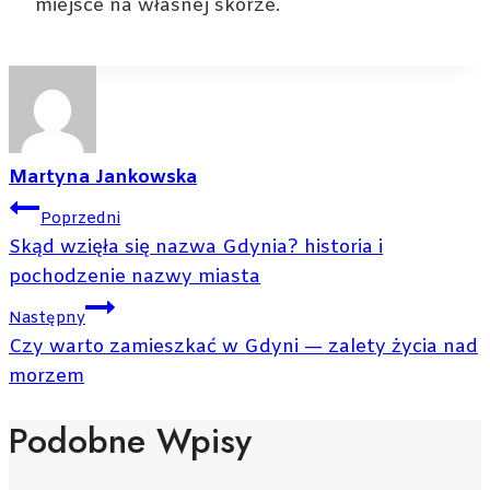
miejsce na własnej skórze.
Martyna Jankowska
Nawigacja
Poprzedni
Wpisu
Skąd wzięła się nazwa Gdynia? historia i
pochodzenie nazwy miasta
Następny
Czy warto zamieszkać w Gdyni — zalety życia nad
morzem
Podobne Wpisy