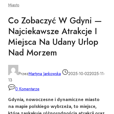
Miasto
Co Zobaczyć W Gdyni —
Najciekawsze Atrakcje I
Miejsca Na Udany Urlop
Nad Morzem
Przez
Martyna Jankowska
2025-10-02
2025-11-
13
0 Komentarze
Gdynia, nowoczesne i dynamiczne miasto
na mapie polskiego wybrzeża, to miejsce,
które zaskakuje różnorodnością atrakcji oraz