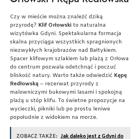
Czy w mieście można znaleźć dziką
przyrodę?
Klif Orłowski
to naturalna
wizytówka Gdyni. Spektakularna formacja
skalna przyciąga wszystkich spragnionych
niezwykłych krajobrazów nad Bałtykiem.
Spacer klifowym szlakiem lub plażą z Orłowa
do centrum pozwala odetchnąć i poczuć
bliskość natury. Warto także odwiedzić
Kępę
Redłowską
– rezerwat przyrody z
malowniczymi bukowymi lasami i spokojną
plażą u stóp klifu. To świetne propozycje na
wycieczki, pikniki lub po prostu leniwe
popołudnie z widokiem na morze.
ZOBACZ TAKŻE:
Jak daleko jest z Gdyni do