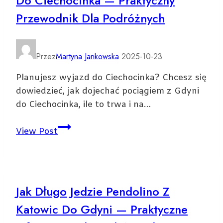
Do Ciechocinka — Praktyczny
Najlepszych
Przewodnik Dla Podróżnych
Imprez
i
Propozycji
Przez
Martyna Jankowska
2025-10-23
Planujesz wyjazd do Ciechocinka? Chcesz się
dowiedzieć, jak dojechać pociągiem z Gdyni
do Ciechocinka, ile to trwa i na…
Jak
View Post
dojechać
pociągiem
z
Gdyni
Jak Długo Jedzie Pendolino Z
do
Katowic Do Gdyni — Praktyczne
Ciechocinka
—